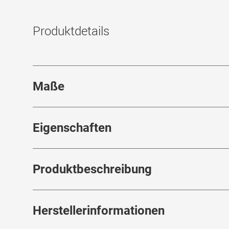
Produktdetails
Maße
Stegbreite
:
21
mm
Eigenschaften
Marke
:
Polo Ralph Lauren
Produktbeschreibung
Produktnummer
:
6848025
Rahmenfarbe
:
Havana
Herstellerinformationen
Elegante Ausstrahlung dank luxuriösem 
Geringes Gewicht sorgt für ein angenehm
Glasfarbe innen
:
Braun