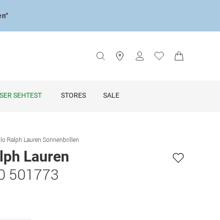
en“
SER SEHTEST
STORES
SALE
lo Ralph Lauren Sonnenbrillen
lph Lauren
0 501773