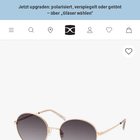
Jetzt upgraden: polarisiert, verspiegelt oder getönt
– über „Gläser wählen“