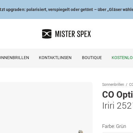
tzt upgraden: polarisiert, verspiegelt oder getönt – über „Gläser wähl
ONNENBRILLEN
KONTAKTLINSEN
BOUTIQUE
KOSTENLO
Sonnenbrillen
CO
CO Opti
Iriri 25
Farbe:
Grün