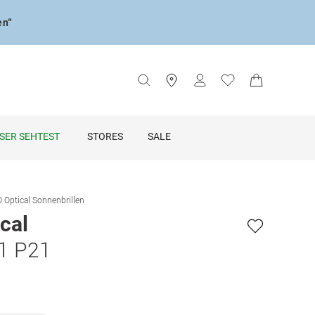
en“
SER SEHTEST
STORES
SALE
 Optical Sonnenbrillen
cal
21 P21