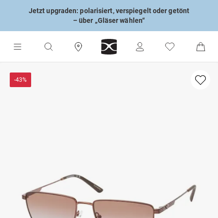
Jetzt upgraden: polarisiert, verspiegelt oder getönt
– über „Gläser wählen“
-43%