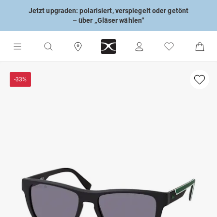
Jetzt upgraden: polarisiert, verspiegelt oder getönt
– über „Gläser wählen“
-33%