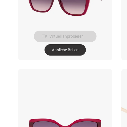
Virtuell anprobieren
Ähnliche Brillen