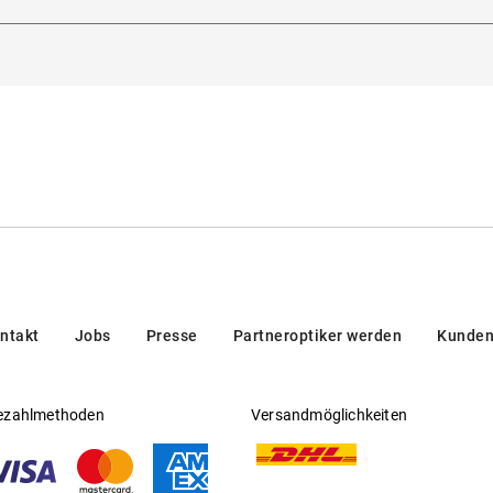
lanova 4, 32013, Longarone (BL), Italien
Gleitsichtfähig
:
Nein
Hersteller
:
Marcolin SpA
ntakt
Jobs
Presse
Partneroptiker werden
Kunden
ezahlmethoden
Versandmöglichkeiten