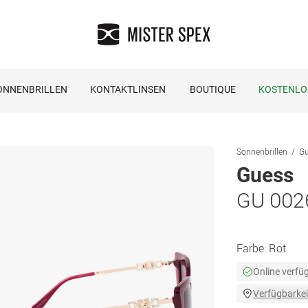
ONNENBRILLEN
KONTAKTLINSEN
BOUTIQUE
KOSTENLO
Sonnenbrillen
Gu
Guess
GU 002
Farbe:
Rot
Online verfü
Verfügbarkei