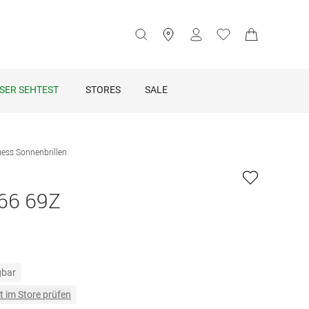
SER SEHTEST
STORES
SALE
ess Sonnenbrillen
66 69Z
gbar
t im Store prüfen