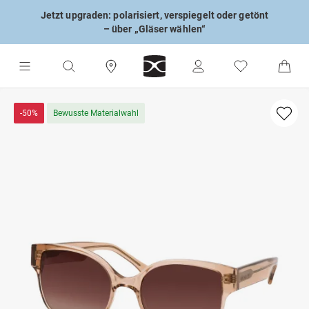
Jetzt upgraden: polarisiert, verspiegelt oder getönt
– über „Gläser wählen“
-50%
Bewusste Materialwahl