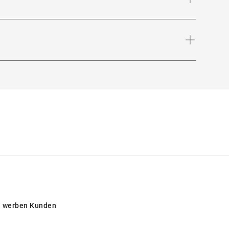
ür einen klassischen Look!
Bügellänge
:
145
mm
- 18 %): Schützt vor intensiver
nd, in den Bergen und in südeuropäischen
GmbH
 werben Kunden