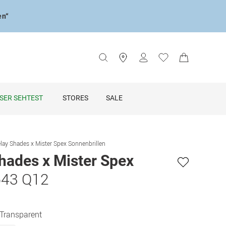
en“
SER SEHTEST
STORES
SALE
lay Shades x Mister Spex Sonnenbrillen
hades x Mister Spex
643 Q12
 Transparent