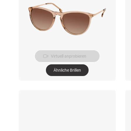
Virtuell anprobieren
Ähnliche Brillen