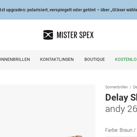
tzt upgraden: polarisiert, verspiegelt oder getönt – über „Gläser wähl
ONNENBRILLEN
KONTAKTLINSEN
BOUTIQUE
KOSTENLO
Sonnenbrillen
De
Delay S
andy 2
Farbe:
Braun /