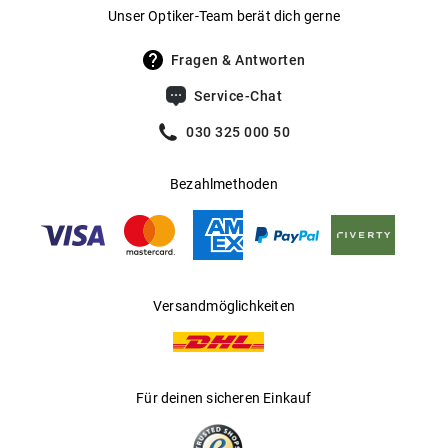
Gewicht
:
29 g
Unser Optiker-Team berät dich gerne
UV400 Filter
:
Ja
Fragen & Antworten
Filterkategorie
:
3 (Lichtdurchlässigkeit 8 % - 18 %):
Service-Chat
Schützt vor intensiver
Sonneneinstrahlung am Strand, in den
030 325 000 50
Bergen und in südeuropäischen
Ländern
Bezahlmethoden
Gleitsichtfähig
:
Nein
Hersteller
:
MasterDis GmbH
Versandmöglichkeiten
Für deinen sicheren Einkauf