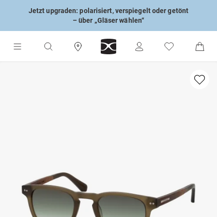
Jetzt upgraden: polarisiert, verspiegelt oder getönt
– über „Gläser wählen“