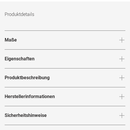
Produktdetails
Maße
Stegbreite
:
15
mm
Glashö
Eigenschaften
Marke
:
Guess
Produktbeschreibung
Produktnummer
:
7073417
Los geht die Sonnensaison mit der herrlich femininen
Herstellerinformationen
Rahmenfarbe
:
Grün
Sonnenbrille! Mit ihrem
Guess
GU 00149 97P
minimalistischen Stil verkörpert dieser Traum in Grün die
Glasfarbe innen
:
Grün
Herstellerangaben gemäß EU-
sorglose Eleganz, für die die Marke
steht. Der
Sicherheitshinweise
Guess
Produktsicherheitsverordnung (GPSR)
:
Brillenbreite
:
143
mm
Verspiegelt
:
Nein
Schmetterlingsrahmen aus Metall schmeichelt besonders
Marke
:
Guess
ovalen Gesichtern und setzt ein sichtbares Style-Statement