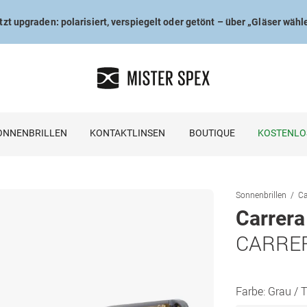
tzt upgraden: polarisiert, verspiegelt oder getönt – über „Gläser wähl
ONNENBRILLEN
KONTAKTLINSEN
BOUTIQUE
KOSTENLO
Sonnenbrillen
Ca
Carrera
CARRER
Farbe:
Grau / 