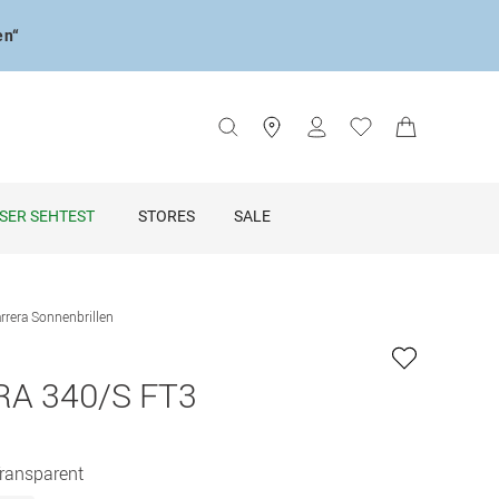
en“
SER SEHTEST
STORES
SALE
rrera Sonnenbrillen
A 340/S FT3
Transparent