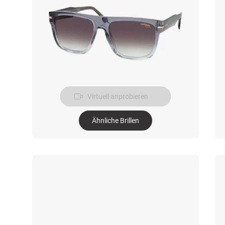
Virtuell anprobieren
Ähnliche Brillen