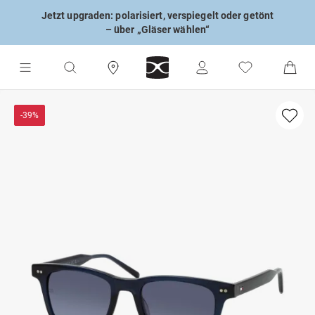
Jetzt upgraden: polarisiert, verspiegelt oder getönt
– über „Gläser wählen“
-39%