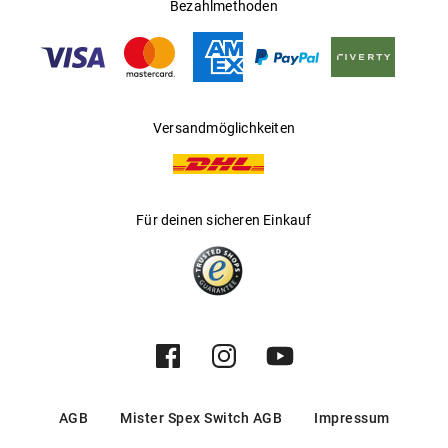
Ländern
Bezahlmethoden
Gleitsichtfähig
:
Ja
Hersteller
:
Safilo GmbH
Versandmöglichkeiten
Für deinen sicheren Einkauf
AGB
Mister Spex Switch AGB
Impressum