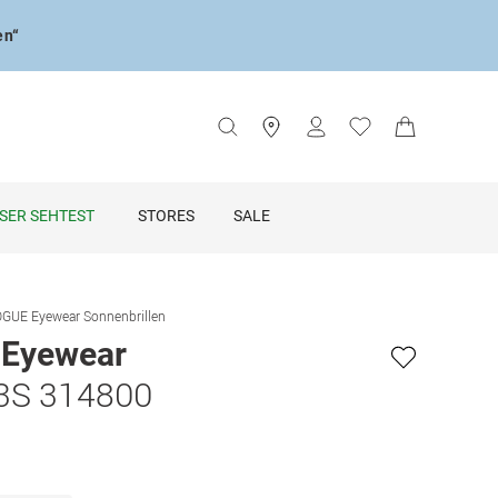
en“
SER SEHTEST
STORES
SALE
GUE Eyewear Sonnenbrillen
Eyewear
3S 314800