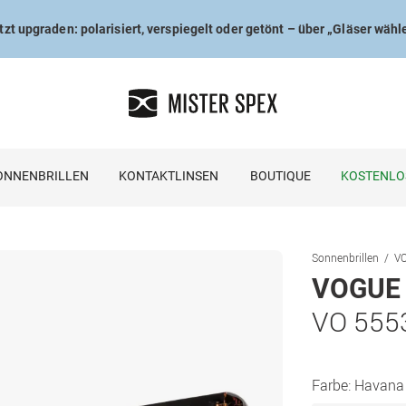
tzt upgraden: polarisiert, verspiegelt oder getönt – über „Gläser wähl
ONNENBRILLEN
KONTAKTLINSEN
BOUTIQUE
KOSTENLO
Sonnenbrillen
VO
VOGUE 
VO 555
Farbe:
Havana