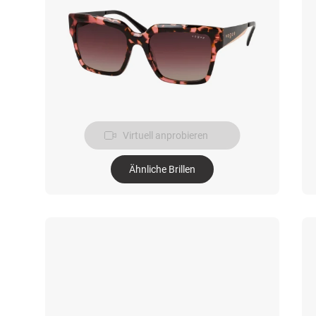
Virtuell anprobieren
Ähnliche Brillen