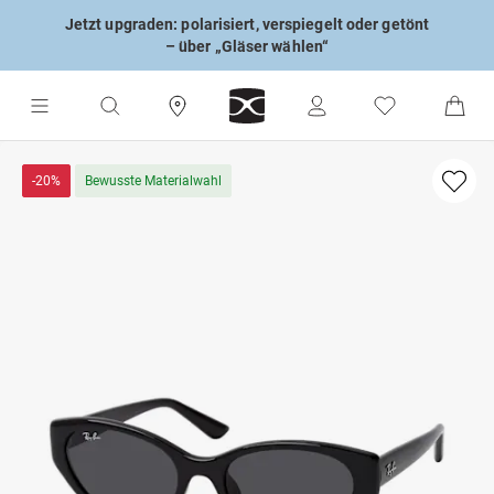
Jetzt upgraden: polarisiert, verspiegelt oder getönt
– über „Gläser wählen“
-20%
Bewusste Materialwahl