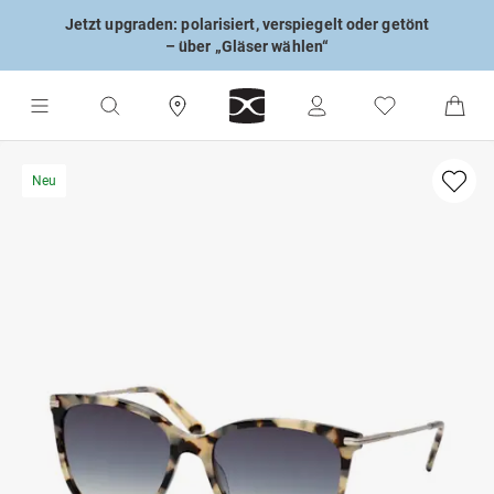
Jetzt upgraden: polarisiert, verspiegelt oder getönt
– über „Gläser wählen“
Neu