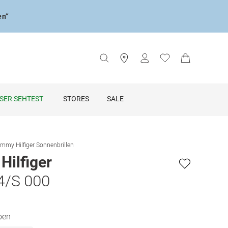
en“
SER SEHTEST
STORES
SALE
mmy Hilfiger Sonnenbrillen
ilfiger
4/S 000
ben