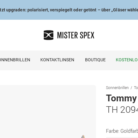
tzt upgraden: polarisiert, verspiegelt oder getönt – über „Gläser wähl
ONNENBRILLEN
KONTAKTLINSEN
BOUTIQUE
KOSTENLO
Sonnenbrillen
To
Tommy H
TH 209
Farbe:
Goldfar