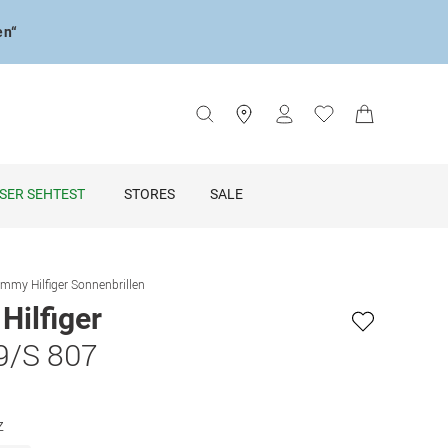
en“
SER SEHTEST
STORES
SALE
mmy Hilfiger Sonnenbrillen
ilfiger
9/S 807
z