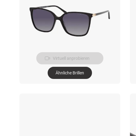
Virtuell anprobieren
Ähnliche Brillen