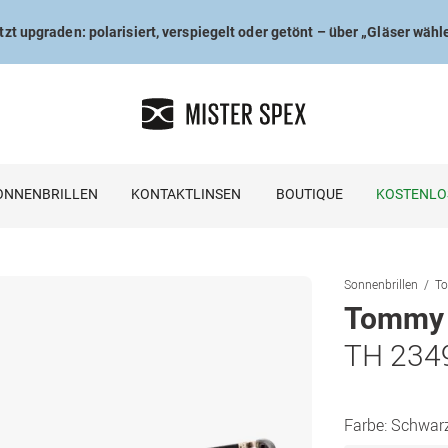
tzt upgraden: polarisiert, verspiegelt oder getönt – über „Gläser wähl
ONNENBRILLEN
KONTAKTLINSEN
BOUTIQUE
KOSTENLO
Sonnenbrillen
To
Tommy H
TH 234
Farbe:
Schwar