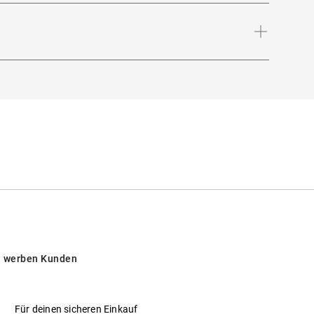
 Tag für Tag.
Bügellänge
:
140
mm
Schützt vor intensiver Sonneneinstrahlung am
opäischen Ländern
 werben Kunden
Für deinen sicheren Einkauf