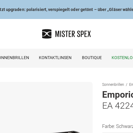
tzt upgraden: polarisiert, verspiegelt oder getönt – über „Gläser wähl
ONNENBRILLEN
KONTAKTLINSEN
BOUTIQUE
KOSTENLO
Sonnenbrillen
Em
Empori
EA 422
Farbe:
Schwar