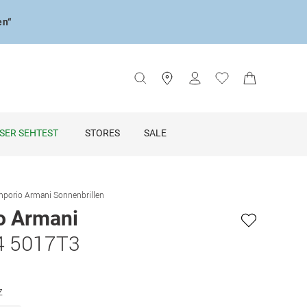
en“
SER SEHTEST
STORES
SALE
porio Armani Sonnenbrillen
o Armani
4 5017T3
z