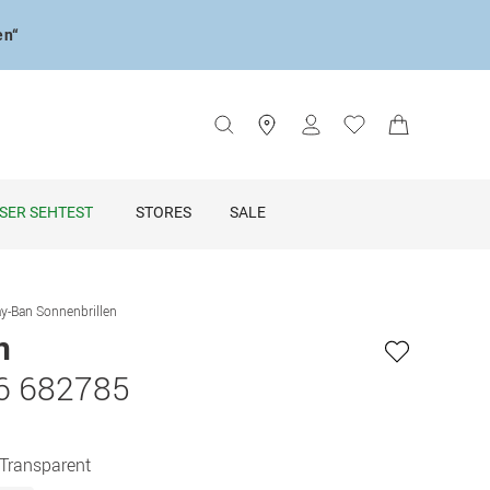
en“
SER SEHTEST
STORES
SALE
y-Ban Sonnenbrillen
n
6 682785
 Transparent