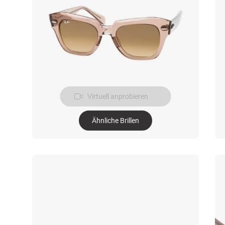
Virtuell anprobieren
Ähnliche Brillen