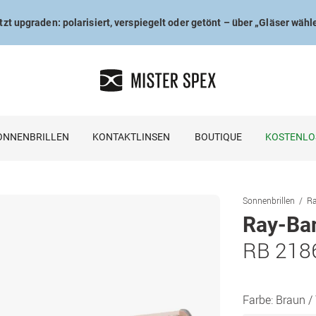
tzt upgraden: polarisiert, verspiegelt oder getönt – über „Gläser wähl
ONNENBRILLEN
KONTAKTLINSEN
BOUTIQUE
KOSTENLO
Sonnenbrillen
Ra
Ray-Ba
RB 218
Farbe:
Braun /