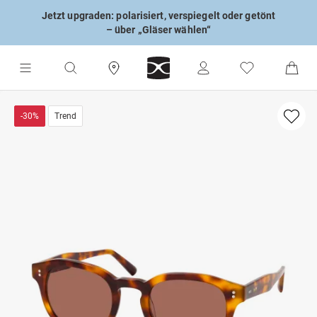
Jetzt upgraden: polarisiert, verspiegelt oder getönt
– über „Gläser wählen“
-30%
Trend