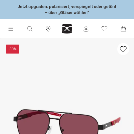
Jetzt upgraden: polarisiert, verspiegelt oder getönt
– über „Gläser wählen“
-30%