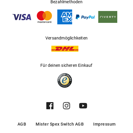
Ländern
Bezahlmethoden
Gleitsichtfähig
:
Ja
Hersteller
:
Luxottica Group S.p.A
Versandmöglichkeiten
Für deinen sicheren Einkauf
AGB
Mister Spex Switch AGB
Impressum