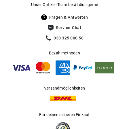
Gewicht
:
31 g
Unser Optiker-Team berät dich gerne
UV400 Filter
:
Ja
Fragen & Antworten
Filterkategorie
:
3 (Lichtdurchlässigkeit 8 % - 18 %):
Service-Chat
Schützt vor intensiver
Sonneneinstrahlung am Strand, in den
030 325 000 50
Bergen und in südeuropäischen
Ländern
Bezahlmethoden
Gleitsichtfähig
:
Ja
Hersteller
:
Aoyama Optical Germany GmbH
Versandmöglichkeiten
Für deinen sicheren Einkauf