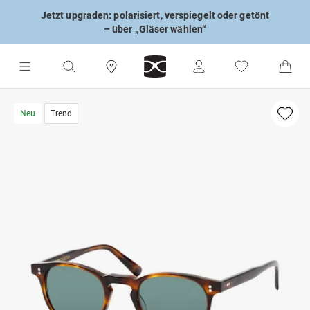
Jetzt upgraden: polarisiert, verspiegelt oder getönt
– über „Gläser wählen“
Neu
Trend