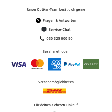
Gewicht
:
24 g
Unser Optiker-Team berät dich gerne
UV400 Filter
:
Ja
Fragen & Antworten
Filterkategorie
:
3 (Lichtdurchlässigkeit 8 % - 18 %):
Service-Chat
Schützt vor intensiver
Sonneneinstrahlung am Strand, in den
030 325 000 50
Bergen und in südeuropäischen
Ländern
Bezahlmethoden
Gleitsichtfähig
:
Ja
Hersteller
:
AVFA srls TBD Eyewear
Versandmöglichkeiten
Für deinen sicheren Einkauf