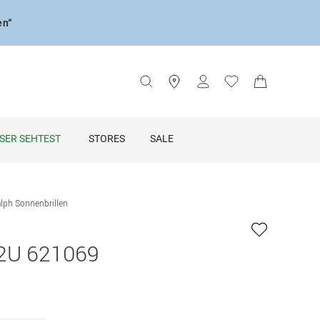
en“
SER SEHTEST
STORES
SALE
lph Sonnenbrillen
2U 621069