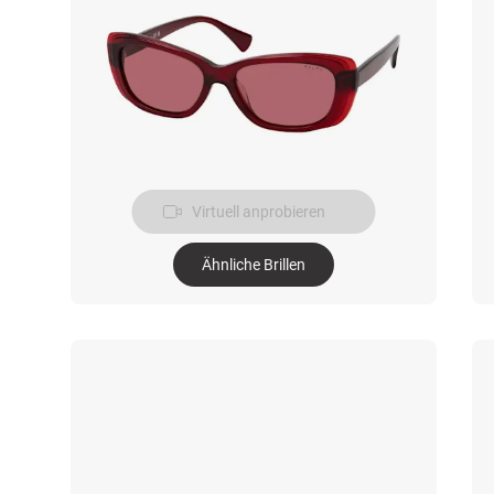
Virtuell anprobieren
Ähnliche Brillen