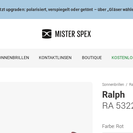
tzt upgraden: polarisiert, verspiegelt oder getönt – über „Gläser wähl
ONNENBRILLEN
KONTAKTLINSEN
BOUTIQUE
KOSTENLO
Sonnenbrillen
Ra
Ralph
RA 532
Farbe:
Rot