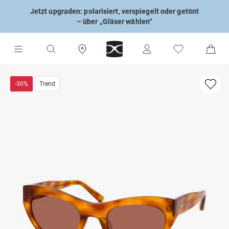
Jetzt upgraden: polarisiert, verspiegelt oder getönt
– über „Gläser wählen“
-30%
Trend