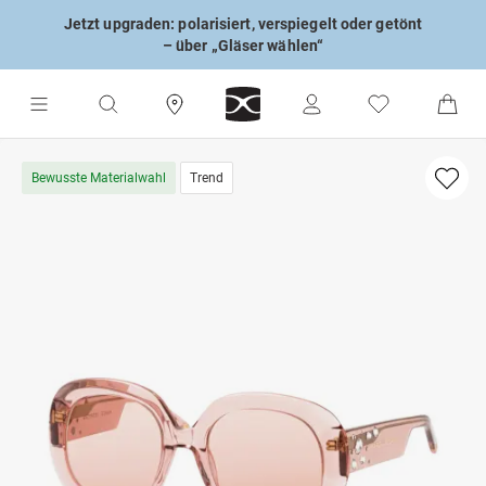
Jetzt upgraden: polarisiert, verspiegelt oder getönt
– über „Gläser wählen“
Bewusste Materialwahl
Trend