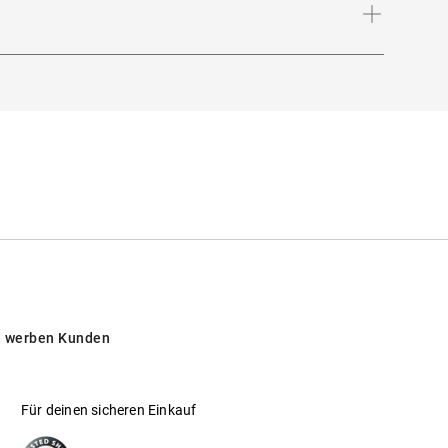
: Schützt vor intensiver Sonneneinstrahlung
üdeuropäischen Ländern
 werben Kunden
an C22
Für deinen sicheren Einkauf
 wie Pflanzenölen, Stärke oder Cellulose.