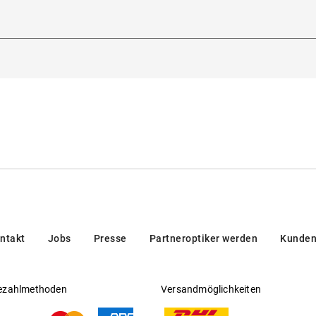
Marcel Ostertag
Filterkategorie
:
3 (Lichtdurchlässigkeit 8 % - 18 %)
heitsverordnung (GPSR)
:
am Strand, in den Bergen und in s
hornstraße 11, 14482, Potsdam, Deutschland
e Optik
Gleitsichtfähig
:
Nein
Hersteller
:
Aoyama Optical Germany GmbH
n Gläsern und Farbverlauf
h
m
 europäischer Norm
ntakt
Jobs
Presse
Partneroptiker werden
Kunden
senden Quellen gewonnen
Tam
ezahlmethoden
Versandmöglichkeiten
ien bestehen ganz oder teilweise aus nachwachsenden Rohstoffen