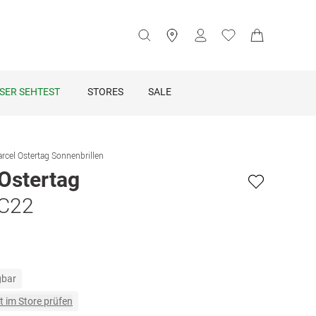
SER SEHTEST
STORES
SALE
rcel Ostertag Sonnenbrillen
Ostertag
C22
gbar
t im Store prüfen