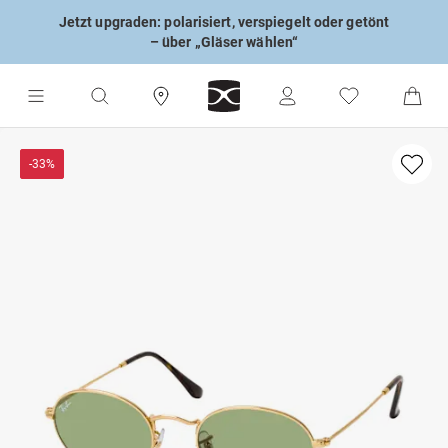
Jetzt upgraden: polarisiert, verspiegelt oder getönt
– über „Gläser wählen“
-33%