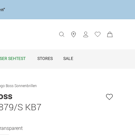
en“
SER SEHTEST
STORES
SALE
go Boss Sonnenbrillen
oss
879/S KB7
Transparent