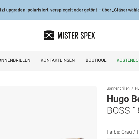
tzt upgraden: polarisiert, verspiegelt oder getönt – über „Gläser wähl
ONNENBRILLEN
KONTAKTLINSEN
BOUTIQUE
KOSTENLO
Sonnenbrillen
Hu
Hugo B
BOSS 1
Farbe:
Grau / 