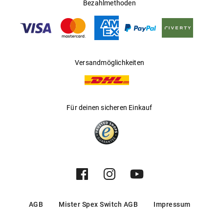
Ländern
Bezahlmethoden
Gleitsichtfähig
:
Ja
Hersteller
:
Luxottica Group S.p.A
Versandmöglichkeiten
Für deinen sicheren Einkauf
AGB
Mister Spex Switch AGB
Impressum