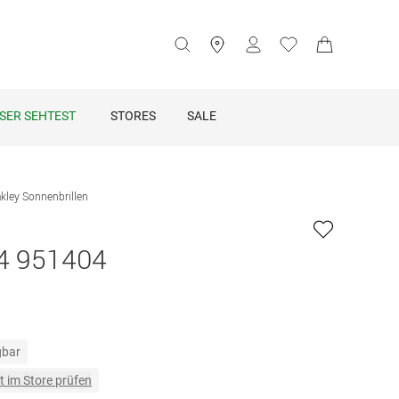
SER SEHTEST
STORES
SALE
kley Sonnenbrillen
4 951404
gbar
t im Store prüfen