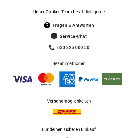
Gewicht
:
42 g
Unser Optiker-Team berät dich gerne
UV400 Filter
:
Ja
Fragen & Antworten
Filterkategorie
:
3 (Lichtdurchlässigkeit 8 % - 18 %):
Service-Chat
Schützt vor intensiver
Sonneneinstrahlung am Strand, in den
030 325 000 50
Bergen und in südeuropäischen
Ländern
Bezahlmethoden
Gleitsichtfähig
:
Ja
Hersteller
:
Safilo GmbH
Versandmöglichkeiten
Für deinen sicheren Einkauf