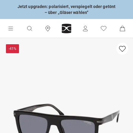
Jetzt upgraden: polarisiert, verspiegelt oder getönt
– über „Gläser wählen“
-41%