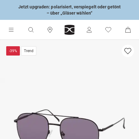
Jetzt upgraden: polarisiert, verspiegelt oder getönt
– über „Gläser wählen“
-39%
Trend