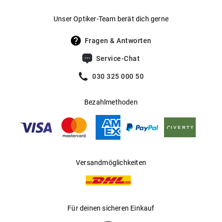
Gewicht
:
34 g
Unser Optiker-Team berät dich gerne
UV400 Filter
:
Ja
Fragen & Antworten
Filterkategorie
:
3 (Lichtdurchlässigkeit 8 % - 18 %):
Service-Chat
Schützt vor intensiver
Sonneneinstrahlung am Strand, in den
030 325 000 50
Bergen und in südeuropäischen
Ländern
Bezahlmethoden
Gleitsichtfähig
:
Ja
Hersteller
:
Aoyama Optical Germany GmbH
Versandmöglichkeiten
Für deinen sicheren Einkauf