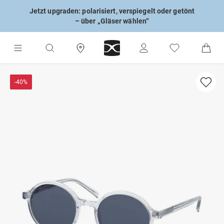
Jetzt upgraden: polarisiert, verspiegelt oder getönt
– über „Gläser wählen“
-40%