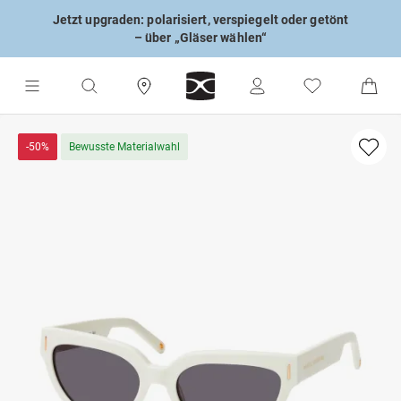
Jetzt upgraden: polarisiert, verspiegelt oder getönt
– über „Gläser wählen“
-50%
Bewusste Materialwahl