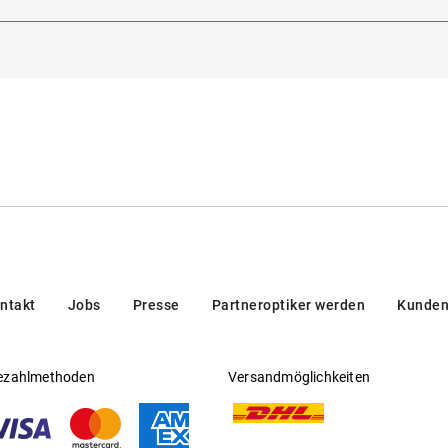
5129, Padua, Italien
eitsichtfähig
:
Nein
rsteller
:
Safilo GmbH
ntakt
Jobs
Presse
Partneroptiker werden
Kunden
ezahlmethoden
Versandmöglichkeiten