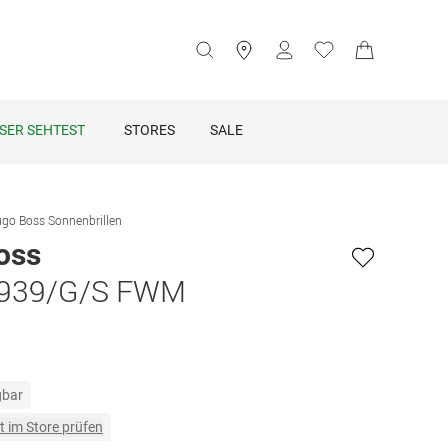
SER SEHTEST
STORES
SALE
go Boss Sonnenbrillen
oss
939/G/S FWM
gbar
t im Store prüfen