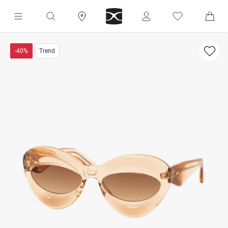
-40%
Trend