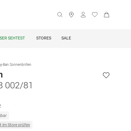
SER SEHTEST
STORES
SALE
y-Ban Sonnenbrillen
n
8 002/81
z
gbar
t im Store prüfen