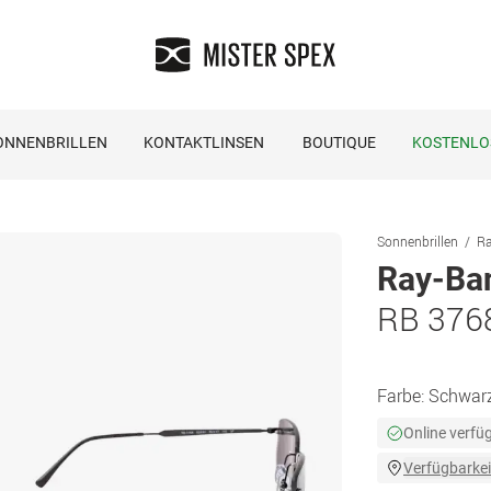
ONNENBRILLEN
KONTAKTLINSEN
BOUTIQUE
KOSTENLO
Sonnenbrillen
Ra
Ray-Ba
RB 376
Farbe:
Schwar
Online verfü
Verfügbarkei