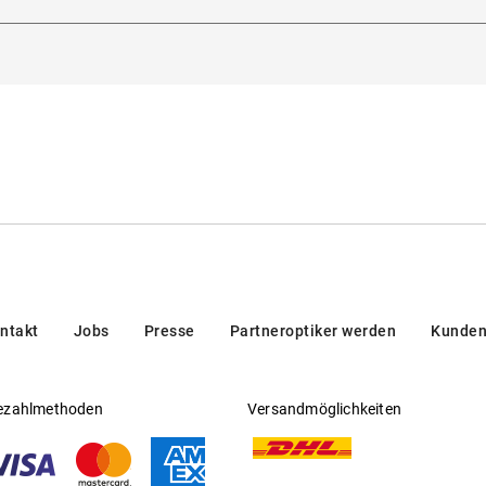
dorna 3, 20123, Milan, Italien
Gleitsichtfähig
:
Nein
en/brands/customer-care/
Hersteller
:
Luxottica Group S.p.A
g
ntakt
Jobs
Presse
Partneroptiker werden
Kunden
ezahlmethoden
Versandmöglichkeiten