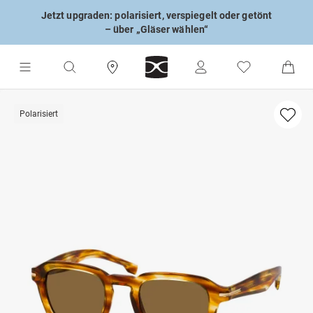
Jetzt upgraden: polarisiert, verspiegelt oder getönt
– über „Gläser wählen“
Polarisiert