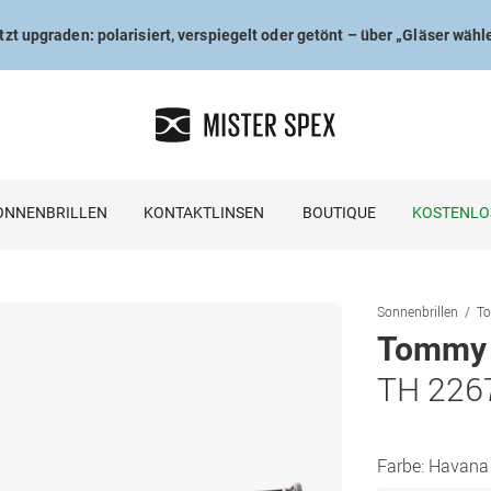
tzt upgraden: polarisiert, verspiegelt oder getönt – über „Gläser wähl
ONNENBRILLEN
KONTAKTLINSEN
BOUTIQUE
KOSTENLO
Sonnenbrillen
To
Tommy H
TH 226
Farbe:
Havana