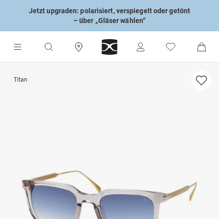
Jetzt upgraden: polarisiert, verspiegelt oder getönt
– über „Gläser wählen“
Titan