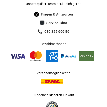
Gewicht
:
29 g
Unser Optiker-Team berät dich gerne
UV400 Filter
:
Ja
Fragen & Antworten
Filterkategorie
:
2 (Lichtdurchlässigkeit 18 % - 43 %): Für
Service-Chat
sonnige Tage in Mitteleuropa; optimal
für den Alltagsgebrauch.
030 325 000 50
Gleitsichtfähig
:
Ja
Bezahlmethoden
Hersteller
:
Safilo GmbH
Versandmöglichkeiten
Für deinen sicheren Einkauf