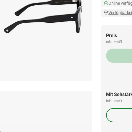
Online verfü
Verfügbarkei
Preis
inkl. MwSt.
Mit Sehstärk
inkl. MwSt.