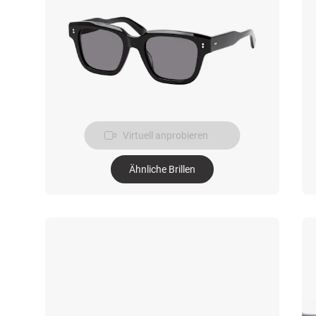
Virtuell anprobieren
Ähnliche Brillen