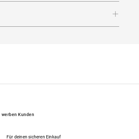
-Expertise aus Berlin!
Bügellänge
:
145
mm
chützt vor intensiver Sonneneinstrahlung am
päischen Ländern
 werben Kunden
Für deinen sicheren Einkauf