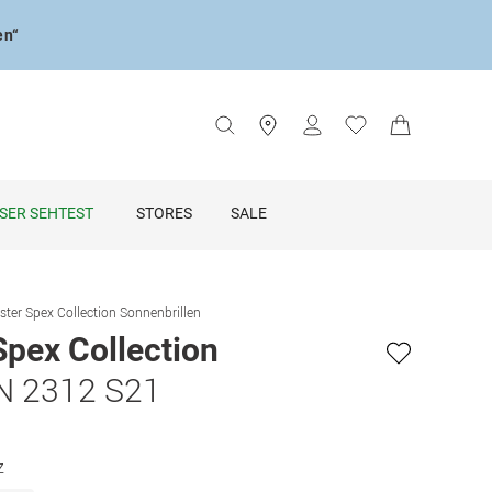
en“
SER SEHTEST
STORES
SALE
ster Spex Collection Sonnenbrillen
Spex Collection
N 2312 S21
z