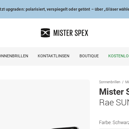
tzt upgraden: polarisiert, verspiegelt oder getönt – über „Gläser wähl
ONNENBRILLEN
KONTAKTLINSEN
BOUTIQUE
KOSTENLO
Sonnenbrillen
Mi
Mister 
Rae SU
Farbe:
Schwar