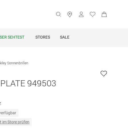
SER SEHTEST
STORES
SALE
kley Sonnenbrillen
PLATE 949503
z
 verfügbar
t im Store prüfen