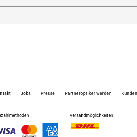
dorna 3, 20123, Milan, Italien
eitsichtfähig
:
Nein
en/brands/customer-care/
rsteller
:
Luxottica Group S.p.A
ntakt
Jobs
Presse
Partneroptiker werden
Kunden
ezahlmethoden
Versandmöglichkeiten