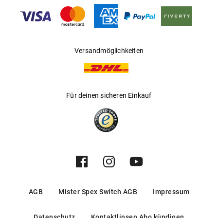
Gleitsichtfähig
:
Nein
Hersteller
:
Luxottica Group S.p.A
Versandmöglichkeiten
Für deinen sicheren Einkauf
AGB
Mister Spex Switch AGB
Impressum
Datenschutz
Kontaktlinsen Abo kündigen