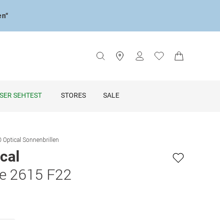
en“
SER SEHTEST
STORES
SALE
 Optical Sonnenbrillen
cal
e 2615 F22