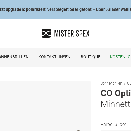
tzt upgraden: polarisiert, verspiegelt oder getönt – über „Gläser wähl
ONNENBRILLEN
KONTAKTLINSEN
BOUTIQUE
KOSTENLO
Sonnenbrillen
CO
CO Opti
Minnett
Farbe:
Silber