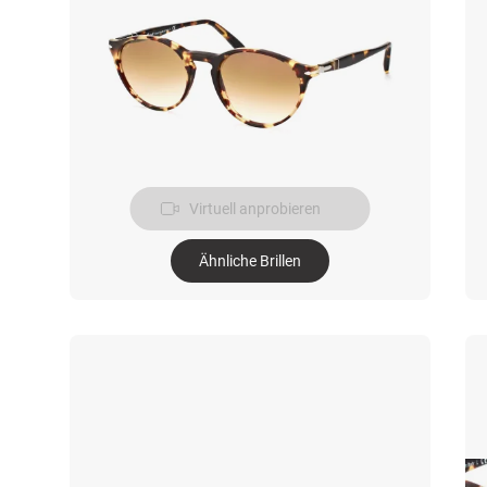
Virtuell anprobieren
Ähnliche Brillen