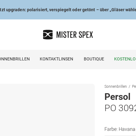
tzt upgraden: polarisiert, verspiegelt oder getönt – über „Gläser wähl
ONNENBRILLEN
KONTAKTLINSEN
BOUTIQUE
KOSTENLO
Sonnenbrillen
Pe
Persol
PO 309
Farbe:
Havana