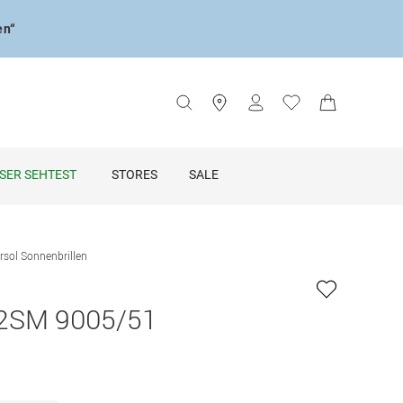
en“
SER SEHTEST
STORES
SALE
rsol Sonnenbrillen
2SM 9005/51