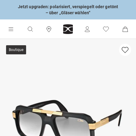
Jetzt upgraden: polarisiert, verspiegelt oder getönt
– über „Gläser wählen“
Boutique