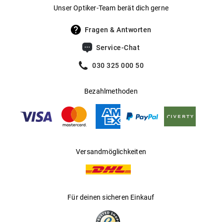
Gewicht
:
54 g
Damenmodell aus Kunststoff
Unser Optiker-Team berät dich gerne
UV400 Filter
:
Ja
UV Filter-0 – 4: 2
Fragen & Antworten
Filterkategorie
:
2 (Lichtdurchlässigkeit 18 % - 43 %): Für
Mehr über
erfahren Sie
.
Service-Chat
CAZAL
hier
sonnige Tage in Mitteleuropa; optimal
für den Alltagsgebrauch.
030 325 000 50
Gleitsichtfähig
:
Ja
Bezahlmethoden
Hersteller
:
Op Couture Brillen GmbH
Versandmöglichkeiten
Für deinen sicheren Einkauf