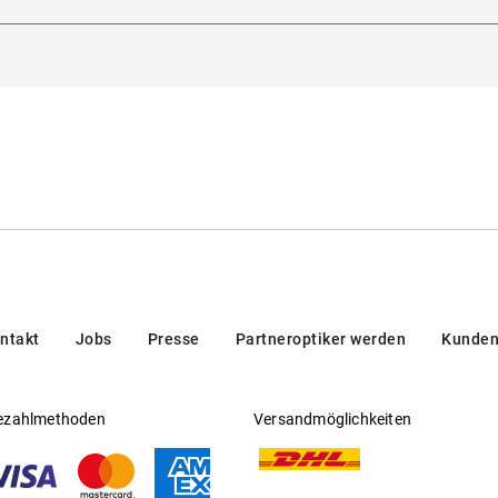
hofstrasse 94, 94032, Passau, Deutschland
Gleitsichtfähig
:
Nein
Hersteller
:
Op Couture Brillen GmbH
nststoff
 europäischer Norm
ntakt
Jobs
Presse
Partneroptiker werden
Kunden
ezahlmethoden
Versandmöglichkeiten