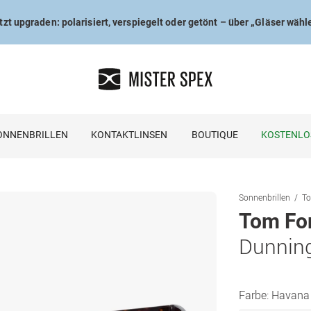
tzt upgraden: polarisiert, verspiegelt oder getönt – über „Gläser wähl
ONNENBRILLEN
KONTAKTLINSEN
BOUTIQUE
KOSTENLO
Sonnenbrillen
To
Tom Fo
Dunnin
Farbe:
Havana