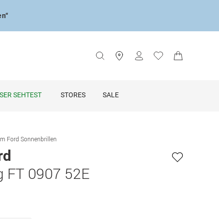
en“
SER SEHTEST
STORES
SALE
m Ford Sonnenbrillen
rd
g FT 0907 52E