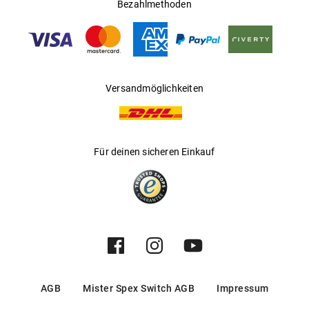
Ländern
Bezahlmethoden
Gleitsichtfähig
:
Ja
Hersteller
:
Marcolin SpA
Versandmöglichkeiten
Für deinen sicheren Einkauf
AGB
Mister Spex Switch AGB
Impressum